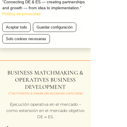
“Connecting DE & ES — creating partnerships
Dirección estratégica
and growth — from idea to implementation.”
Ajuste en función del feedback real del
Política de privacidad
mercado.
Resultado
Aceptar todo
Guardar configuración
Base para equipos, partners y ejecución.
Solo cookies necesarias
BD operativo
BUSINESS MATCHMAKING &
OPERATIVES BUSINESS
DEVELOPMENT
Crecimiento a través de acciones concretas
Ejecución operativa en el mercado –
como extensión en el mercado objetivo
DE ↔ ES.