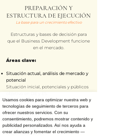
PREPARACIÓN Y
ESTRUCTURA DE EJECUCIÓN
La base para un crecimiento efectivo
Estructuras y bases de decisión para
que el Business Development funcione
en el mercado.
Áreas clave:
Situación actual, análisis de mercado y
potencial
Situación inicial, potenciales y públicos
objetivo en DE y ES.
Usamos cookies para optimizar nuestra web y
Claridad estratégica
tecnologías de seguimiento de terceros para
Lógica de mercado, posicionamiento y
ofrecer nuestros servicios. Con su
prioridades.
consentimiento, podremos mostrar contenido y
Estructura de ejecución
publicidad personalizados. Así nos ayuda a
Enfoques de BD, roles, procesos y
crear alianzas y fomentar el crecimiento —
responsabilidades.