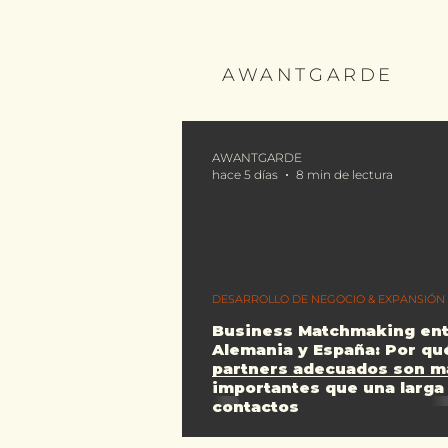
AWANTGARDE
AWANTGARDE
hace 5 días
8 min de lectura
DESARROLLO DE NEGOCIO & EXPANSIÓN
Business Matchmaking en
Alemania y España: Por qu
partners adecuados son m
importantes que una larga 
contactos