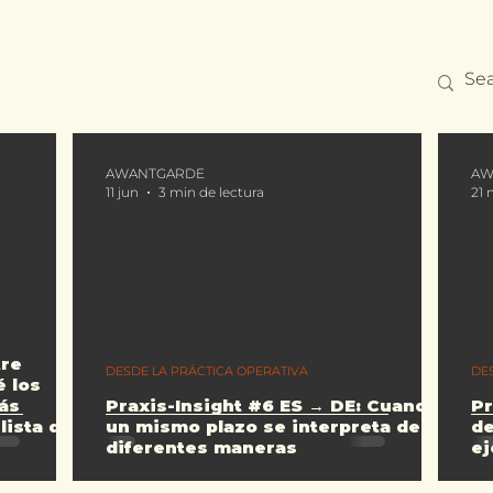
AWANTGARDE
AW
11 jun
3 min de lectura
21 
tre
DESDE LA PRÁCTICA OPERATIVA
DE
é los
ás
Praxis-Insight #6 ES → DE: Cuando
Pr
lista de
un mismo plazo se interpreta de
de
diferentes maneras
ej