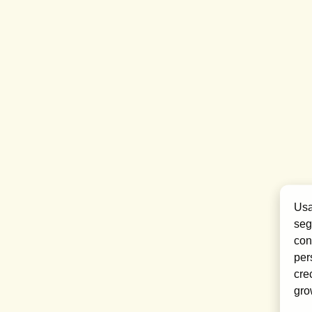
Usa
seg
con
per
cre
gro