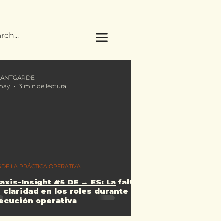
ANTGARDE
may
3 min de lectura
SDE LA PRÁCTICA OPERATIVA
axis-Insight #5 DE → ES: La falta
 claridad en los roles durante la
ecución operativa