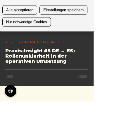
AWANTGARDE
3 Min. Lesezeit
Alle akzeptieren
Einstellungen speichern
Nur notwendige Cookies
AUS DER OPERATIVEN PRAXIS
Praxis-Insight #5 DE → ES:
Rollenunklarheit in der
operativen Umsetzung
🍪
Leistungen
-
Über uns
-
Insights
-
Kontakt
-
Gender-Hinweis
-
Datenschutz
-