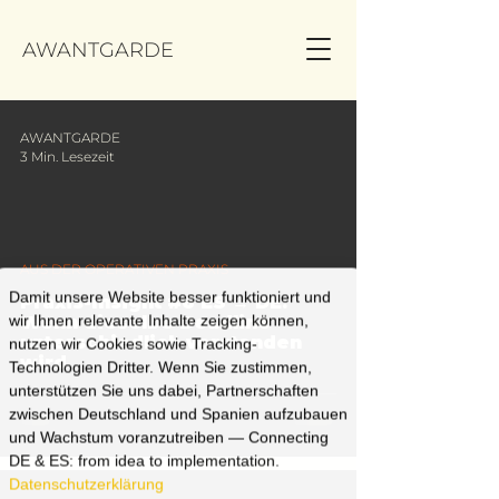
AWANTGARDE
AWANTGARDE
3 Min. Lesezeit
AUS DER OPERATIVEN PRAXIS
Damit unsere Website besser funktioniert und
Praxis-Insight #6 ES → DE:
wir Ihnen relevante Inhalte zeigen können,
Wenn dieselbe Deadline
unterschiedlich verstanden
nutzen wir Cookies sowie Tracking-
wird
Technologien Dritter. Wenn Sie zustimmen,
unterstützen Sie uns dabei, Partnerschaften
zwischen Deutschland und Spanien aufzubauen
und Wachstum voranzutreiben — Connecting
DE & ES: from idea to implementation.
Datenschutzerklärung