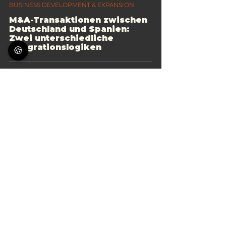
BUSINESS DEVELOPMENT & EXPANSION
M&A-Transaktionen zwischen
Deutschland und Spanien:
Zwei unterschiedliche
Integrationslogiken
🍪
Leistungen
-
Über uns
-
Insights
-
Kontakt
-
Gender-Hinweis
-
Datenschutz
-
Impressum