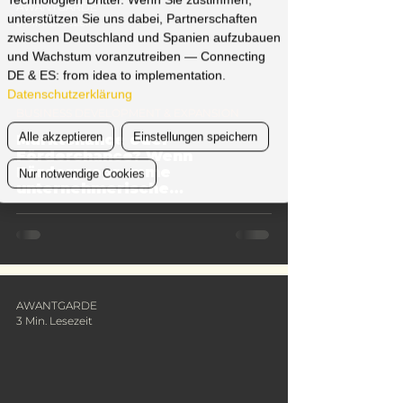
AWANTGARDE
unterstützen Sie uns dabei, Partnerschaften
3 Min. Lesezeit
zwischen Deutschland und Spanien aufzubauen
und Wachstum voranzutreiben — Connecting
DE & ES: from idea to implementation.
Datenschutzerklärung
BUSINESS DEVELOPMENT & EXPANSION
Alle akzeptieren
Einstellungen speichern
Marktchance oder
Förderchance? Wenn
Förderprogramme
Nur notwendige Cookies
unternehmerische
Entscheidungen beeinflussen
AWANTGARDE
3 Min. Lesezeit