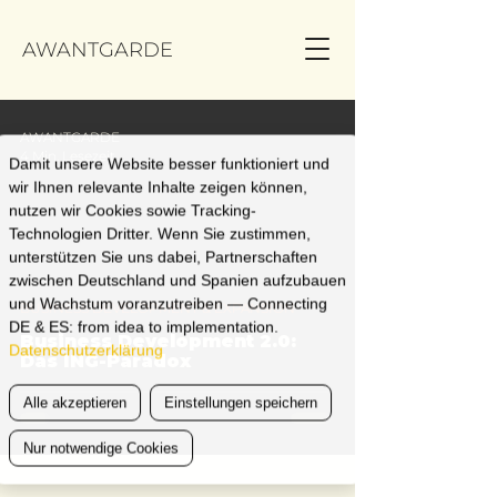
AWANTGARDE
AWANTGARDE
4 Min. Lesezeit
Damit unsere Website besser funktioniert und
wir Ihnen relevante Inhalte zeigen können,
nutzen wir Cookies sowie Tracking-
Technologien Dritter. Wenn Sie zustimmen,
unterstützen Sie uns dabei, Partnerschaften
zwischen Deutschland und Spanien aufzubauen
und Wachstum voranzutreiben — Connecting
BUSINESS DEVELOPMENT & EXPANSION
DE & ES: from idea to implementation.
Business Development 2.0:
Datenschutzerklärung
Das ING-Paradox
Alle akzeptieren
Einstellungen speichern
Nur notwendige Cookies