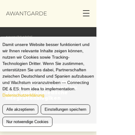
AWANTGARDE
AWANTGARDE
3 Min. Lesezeit
Damit unsere Website besser funktioniert und
wir Ihnen relevante Inhalte zeigen können,
nutzen wir Cookies sowie Tracking-
Technologien Dritter. Wenn Sie zustimmen,
unterstützen Sie uns dabei, Partnerschaften
BUSINESS DEVELOPMENT & EXPANSION
zwischen Deutschland und Spanien aufzubauen
M&A-Transaktionen zwischen
und Wachstum voranzutreiben — Connecting
Deutschland und Spanien:
DE & ES: from idea to implementation.
Zwei unterschiedliche
Datenschutzerklärung
Integrationslogiken
Alle akzeptieren
Einstellungen speichern
Nur notwendige Cookies