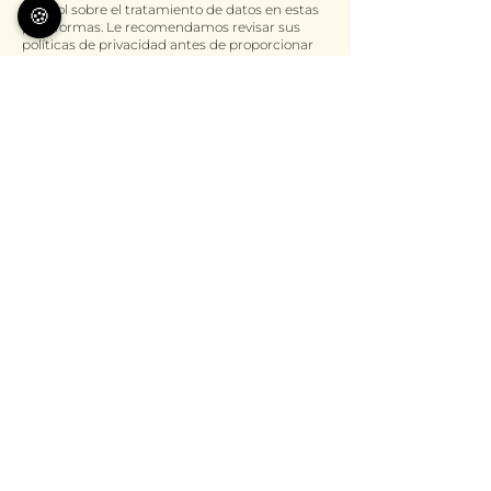
control sobre el tratamiento de datos en estas
🍪
plataformas. Le recomendamos revisar sus
políticas de privacidad antes de proporcionar
datos personales.
9. Derechos de los usuarios
Usted tiene derecho a:
Acceder a los datos personales que tenemos
sobre usted
Solicitar la rectificación o eliminación de datos
Solicitar la limitación del tratamiento
Oponerse al tratamiento de sus datos
Solicitar la portabilidad de sus datos
Retirar su consentimiento en cualquier
momento
Presentar una reclamación ante la autoridad
de control
Contacto:
awantgarde@awantgarde.com
10. Conservación de los datos
Los datos se conservan solo durante el tiempo
necesario para cumplir con los fines del
tratamiento o mientras existan obligaciones
legales de conservación.
11. Publicidad / oposición
Se prohíbe el uso de los datos de contacto para