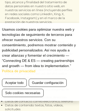
tipo, alcance y finalidad del tratamiento de
datos personales en nuestro sitio web, en
nuestros servicios en línea (incluyendo perfiles
en redes sociales como LinkedIn, Xing, X,
Facebook, Instagram) y en el marco de la
prestación de nuestros servicios.
Usamos cookies para optimizar nuestra web y
2. Bases legales del tratamiento
Tratamos sus datos personales sobre la base de
tecnologías de seguimiento de terceros para
las siguientes normas legales:
ofrecer nuestros servicios. Con su
Consentimiento (art. 6, apartado 1, letra a
consentimiento, podremos mostrar contenido y
RGPD)
Ejecución de un contrato (art. 6, apartado 1,
publicidad personalizados. Así nos ayuda a
letra b RGPD), por ejemplo, para solicitudes de
crear alianzas y fomentar el crecimiento —
contacto o pedidos
“Connecting DE & ES — creating partnerships
Obligación legal (art. 6, apartado 1, letra c
and growth — from idea to implementation.”
RGPD), por ejemplo, obligaciones fiscales
Interés legítimo (art. 6, apartado 1, letra f RGPD),
Política de privacidad
por ejemplo, análisis del uso del sitio web o
prevención de abusos
Aceptar todo
Guardar configuración
3. Qué datos tratamos
Podemos tratar las siguientes categorías de
Solo cookies necesarias
datos:
Datos de identificación: nombre, dirección
Datos de contacto: correo electrónico, teléfono
Datos de contenido: textos, fotos, vídeos,
solicitudes