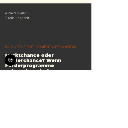
AWANTGARDE
3 Min. Lesezeit
BUSINESS DEVELOPMENT & EXPANSION
Marktchance oder
🍪
Förderchance? Wenn
Förderprogramme
unternehmerische
Entscheidungen beeinflussen