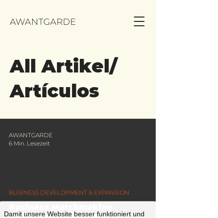
AWANTGARDE
All Artikel/
Artículos
AWANTGARDE
6 Min. Lesezeit
BUSINESS DEVELOPMENT & EXPANSION
Business Matchmaking
Damit unsere Website besser funktioniert und
zwischen Deutschland und