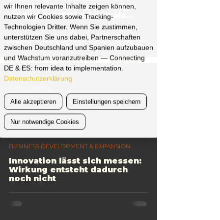
Spanien: Warum passende
wir Ihnen relevante Inhalte zeigen können,
Partner wichtiger sind als
nutzen wir Cookies sowie Tracking-
viele Kontakte
Technologien Dritter. Wenn Sie zustimmen,
unterstützen Sie uns dabei, Partnerschaften
zwischen Deutschland und Spanien aufzubauen
und Wachstum voranzutreiben — Connecting
DE & ES: from idea to implementation.
Datenschutzerklärung
AWANTGARDE
4 Min. Lesezeit
Alle akzeptieren
Einstellungen speichern
Nur notwendige Cookies
BUSINESS DEVELOPMENT & EXPANSION
Innovation lässt sich messen:
Wirkung entsteht dadurch
noch nicht