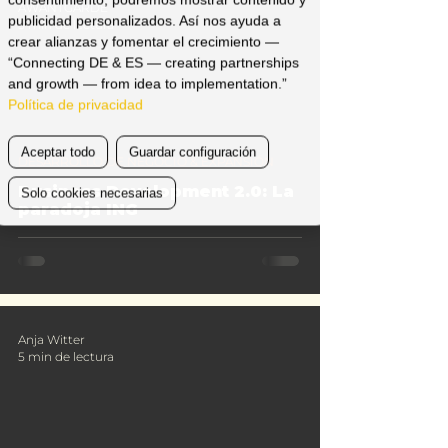
AWANTGARDE
publicidad personalizados. Así nos ayuda a
5 min de lectura
crear alianzas y fomentar el crecimiento —
“Connecting DE & ES — creating partnerships
and growth — from idea to implementation.”
Política de privacidad
Aceptar todo
Guardar configuración
DESARROLLO DE NEGOCIO & EXPANSIÓN
Business Development 2.0: La
Solo cookies necesarias
paradoja ING
Anja Witter
5 min de lectura