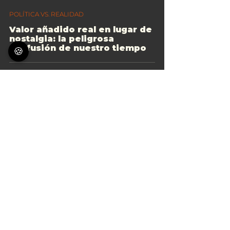
POLÍTICA VS. REALIDAD
Valor añadido real en lugar de
nostalgia: la peligrosa
confusión de nuestro tiempo
🍪
Servicios
-
Nosotros
-
Insights
-
Contacto
-
Nota de género
-
Protección de datos
-
Aviso legal