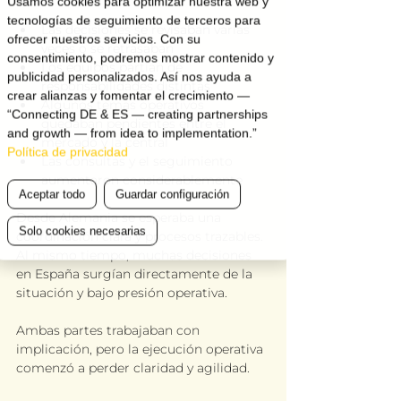
Usamos cookies para optimizar nuestra web y
tecnologías de seguimiento de terceros para
Las decisiones se revisaban varias 
ofrecer nuestros servicios. Con su
veces o se retrasaban
consentimiento, podremos mostrar contenido y
Los equipos partían de 
publicidad personalizados. Así nos ayuda a
responsabilidades distintas
crear alianzas y fomentar el crecimiento —
Algunos temas operativos 
“Connecting DE & ES — creating partnerships
quedaban pendientes entre el 
and growth — from idea to implementation.”
mercado y la central
Política de privacidad
Las consultas y el seguimiento 
aumentaron considerablemente
Aceptar todo
Guardar configuración
Desde Alemania se esperaba una 
Solo cookies necesarias
coordinación clara y procesos trazables. 
Al mismo tiempo, muchas decisiones 
en España surgían directamente de la 
situación y bajo presión operativa.
Ambas partes trabajaban con 
implicación, pero la ejecución operativa 
comenzó a perder claridad y agilidad.