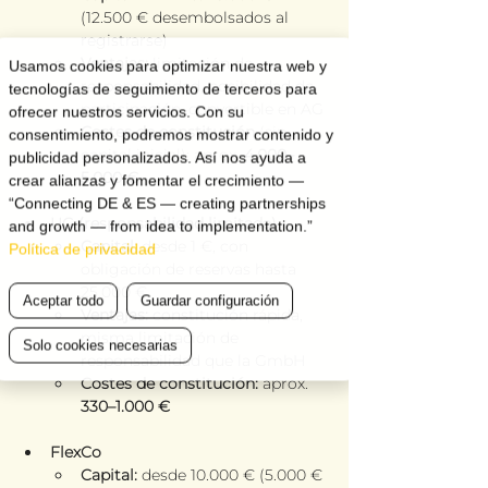
(12.500 € desembolsados al 
registrarse)
Ventajas:
 limitación de 
Usamos cookies para optimizar nuestra web y
responsabilidad, posibilidad de 
tecnologías de seguimiento de terceros para
participación, convertible en AG
ofrecer nuestros servicios. Con su
Costes de constitución
 (sin 
consentimiento, podremos mostrar contenido y
capital inicial): aprox. 
4.000–
publicidad personalizados. Así nos ayuda a
5.000 €
crear alianzas y fomentar el crecimiento —
“Connecting DE & ES — creating partnerships
UG (responsabilidad limitada)
and growth — from idea to implementation.”
Capital:
 desde 1 €, con 
Política de privacidad
obligación de reservas hasta 
25.000 €
Aceptar todo
Guardar configuración
Ventajas:
 constitución rápida, 
misma limitación de 
Solo cookies necesarias
responsabilidad que la GmbH
Costes de constitución:
 aprox. 
330–1.000 €
FlexCo
Capital:
 desde 10.000 € (5.000 € 