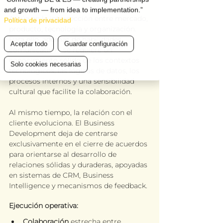
and growth — from idea to implementation.”
Actúa en la intersección entre mercado, 
Política de privacidad
producto, tecnología y organización. 
Para ello, además de habilidades 
Aceptar todo
Guardar configuración
comunicativas, se requiere un 
conocimiento sólido de los contextos 
Solo cookies necesarias
tecnológicos, las lógicas de datos, los 
procesos internos y una sensibilidad 
cultural que facilite la colaboración.
Al mismo tiempo, la relación con el 
cliente evoluciona. El Business 
Development deja de centrarse 
exclusivamente en el cierre de acuerdos 
para orientarse al desarrollo de 
relaciones sólidas y duraderas, apoyadas 
en sistemas de CRM, Business 
Intelligence y mecanismos de feedback.
Ejecución operativa:
Colaboración
 estrecha entre 