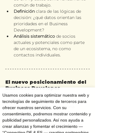
común de trabajo.
Definición
 clara de las lógicas de 
decisión: ¿qué datos orientan las 
prioridades en el Business 
Development?
Análisis sistemático
 de socios 
actuales y potenciales como parte 
de un ecosistema, no como 
contactos individuales.
El nuevo posicionamiento del 
Business Developer
El Business Developer actual ya no es 
Usamos cookies para optimizar nuestra web y
únicamente un especialista en 
tecnologías de seguimiento de terceros para
negociación, sino que asume una 
ofrecer nuestros servicios. Con su
función de diseño y conexión. Su papel 
consentimiento, podremos mostrar contenido y
consiste cada vez más en integrar 
publicidad personalizados. Así nos ayuda a
distintas perspectivas y traducirlas en 
crear alianzas y fomentar el crecimiento —
estructuras operativas y aplicables.
“Connecting DE & ES — creating partnerships